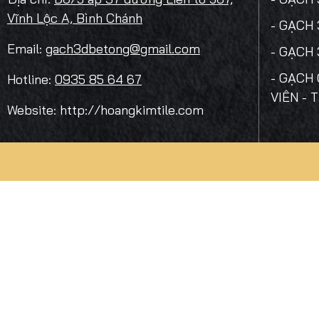
Vĩnh Lộc A, Bình Chánh
- GẠCH
Email:
gach3dbetong@gmail.com
- GẠCH
- GẠCH 
Hotline:
0935 85 64 67
VIÊN - 
Website: http://hoangkimtile.com