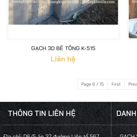
GẠCH 3D BÊ TÔNG K-515
Liên hệ
Page 6 / 15
First
Prev
THÔNG TIN LIÊN HỆ
DANH
Địa chỉ:
D6/5 ấp 37 đường Liên tổ 567,
- GẠCH