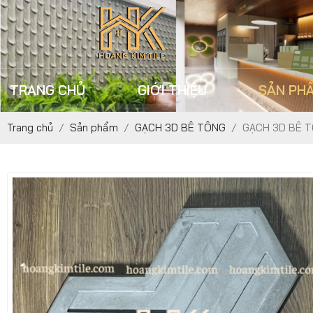
TRANG CHỦ
GIỚI THIỆU
SẢN PH
Trang chủ
Sản phẩm
GẠCH 3D BÊ TÔNG
GẠCH 3D BÊ T