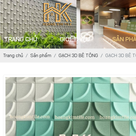
TRANG CHỦ
GIỚI THIỆU
SẢN PH
Trang chủ
Sản phẩm
GẠCH 3D BÊ TÔNG
GẠCH 3D BÊ T