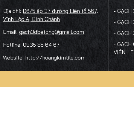
Địa chỉ:
D6/5 ấp 37 đường Liên tổ 567,
- GẠCH
Vĩnh Lộc A, Bình Chánh
- GẠCH
Email:
gach3dbetong@gmail.com
- GẠCH
- GẠCH 
Hotline:
0935 85 64 67
VIÊN - 
Website: http://hoangkimtile.com