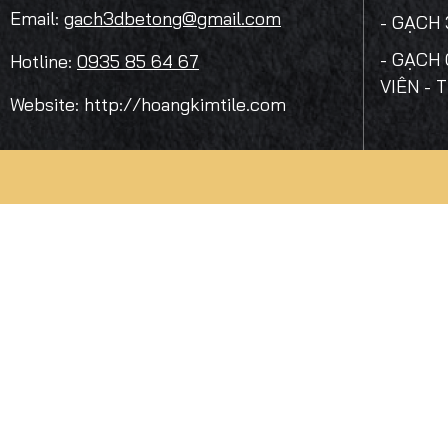
Email:
gach3dbetong@gmail.com
- GẠCH
- GẠCH 
Hotline:
0935 85 64 67
VIÊN - 
Website: http://hoangkimtile.com