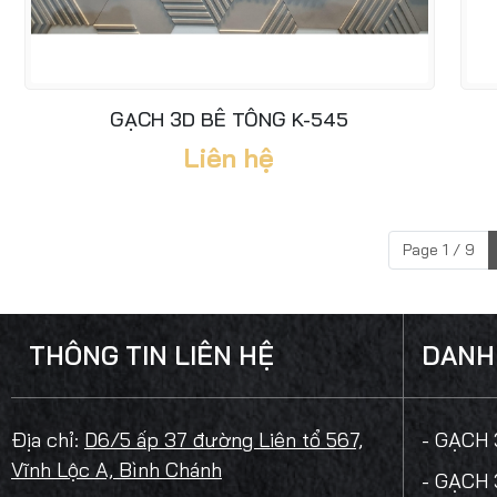
GẠCH 3D BÊ TÔNG K-545
Liên hệ
Page 1 / 9
THÔNG TIN LIÊN HỆ
DANH
Địa chỉ:
D6/5 ấp 37 đường Liên tổ 567,
- GẠCH
Vĩnh Lộc A, Bình Chánh
- GẠCH