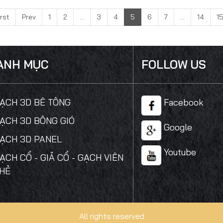
irst
Prev
1
2
...
3
4
5
6
7
...
14
1
ANH MỤC
FOLLOW US
GẠCH 3D BÊ TÔNG
Facebook
GẠCH 3D BÔNG GIÓ
Google
GẠCH 3D PANEL
Youtube
GẠCH CỔ - GIẢ CỔ - GẠCH VIÊN
THẺ
All rights reserved