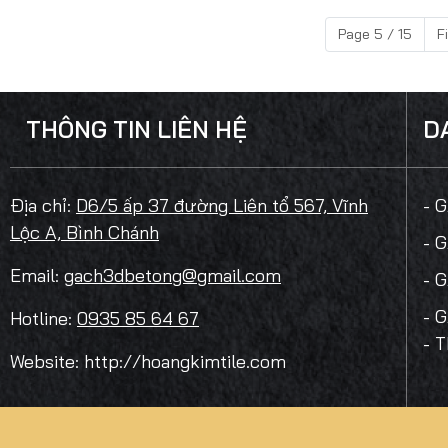
Page 5 / 15
F
THÔNG TIN LIÊN HỆ
D
Địa chỉ:
D6/5 ấp 37 đường Liên tổ 567, Vĩnh
- 
Lộc A, Bình Chánh
- 
Email:
gach3dbetong@gmail.com
- 
- 
Hotline:
0935 85 64 67
- 
Website: http://hoangkimtile.com