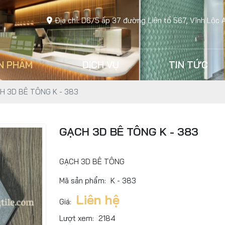
Địa chỉ: D6/5 ấp 37 đường Liên tổ 567, Vĩnh Lộc 
N PHẨM
DỊCH VỤ
TIN TỨC
H 3D BÊ TÔNG K - 383
GẠCH 3D BÊ TÔNG K - 383
GẠCH 3D BÊ TÔNG
Mã sản phẩm:
K - 383
Liên hệ
Giá:
Lượt xem:
2184