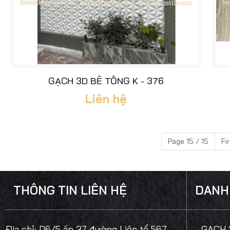
GẠCH 3D BÊ TÔNG K - 376
Liên hệ
Page 15 / 15
Fi
THÔNG TIN LIÊN HỆ
DANH
Địa chỉ:
D6/5 ấp 37 đường Liên tổ 567,
- GẠCH