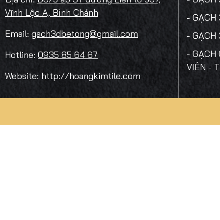
Vĩnh Lộc A, Bình Chánh
- GẠCH
Email:
gach3dbetong@gmail.com
- GẠCH
- GẠCH 
Hotline:
0935 85 64 67
VIÊN - 
Website: http://hoangkimtile.com