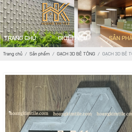
TRANG CHỦ
GIỚI THIỆU
SẢN PH
Trang chủ
Sản phẩm
GẠCH 3D BÊ TÔNG
GẠCH 3D BÊ T