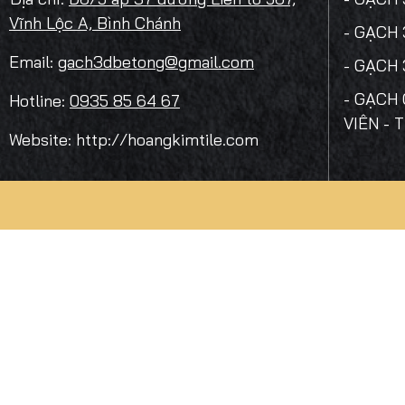
Vĩnh Lộc A, Bình Chánh
- GẠCH
Email:
gach3dbetong@gmail.com
- GẠCH
- GẠCH 
Hotline:
0935 85 64 67
VIÊN - 
Website: http://hoangkimtile.com