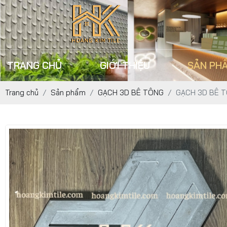
TRANG CHỦ
GIỚI THIỆU
SẢN PH
Trang chủ
Sản phẩm
GẠCH 3D BÊ TÔNG
GẠCH 3D BÊ T