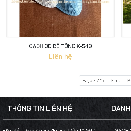
GẠCH 3D BÊ TÔNG K-549
Liên hệ
Page 2 / 15
First
P
THÔNG TIN LIÊN HỆ
DANH
Địa chỉ:
D6/5 ấp 37 đường Liên tổ 567,
- GẠCH