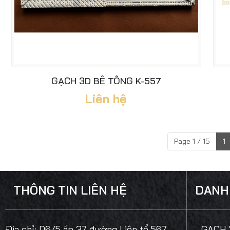
GẠCH 3D BÊ TÔNG K-557
Liên hệ
Page 1 / 15
1
THÔNG TIN LIÊN HỆ
DANH
Địa chỉ:
D6/5 ấp 37 đường Liên tổ 567,
- GẠCH