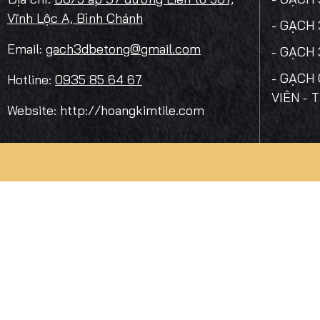
Vĩnh Lộc A, Bình Chánh
- GẠCH
Email:
gach3dbetong@gmail.com
- GẠCH
- GẠCH 
Hotline:
0935 85 64 67
VIÊN - 
Website: http://hoangkimtile.com