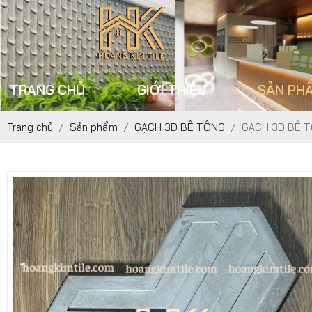
TRANG CHỦ
GIỚI THIỆU
SẢN PH
Trang chủ
Sản phẩm
GẠCH 3D BÊ TÔNG
GẠCH 3D BÊ T