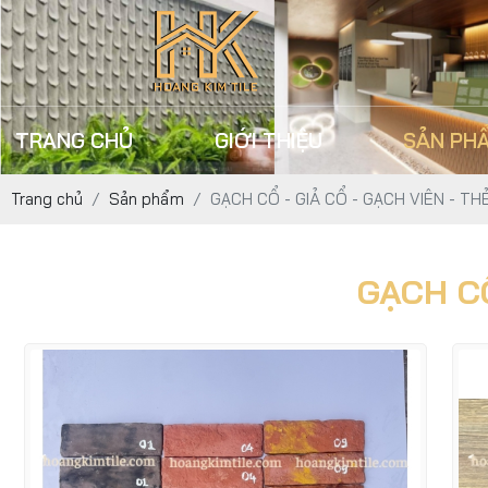
TRANG CHỦ
GIỚI THIỆU
SẢN PH
Trang chủ
Sản phẩm
GẠCH CỔ - GIẢ CỔ - GẠCH VIÊN - TH
GẠCH CỔ