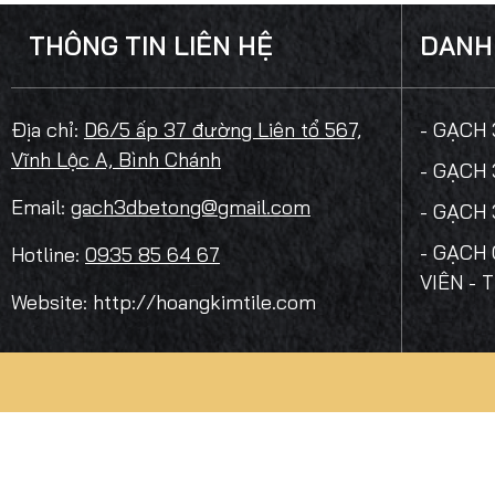
THÔNG TIN LIÊN HỆ
DANH
Địa chỉ:
D6/5 ấp 37 đường Liên tổ 567,
- GẠCH
Vĩnh Lộc A, Bình Chánh
- GẠCH
Email:
gach3dbetong@gmail.com
- GẠCH
- GẠCH 
Hotline:
0935 85 64 67
VIÊN - 
Website: http://hoangkimtile.com