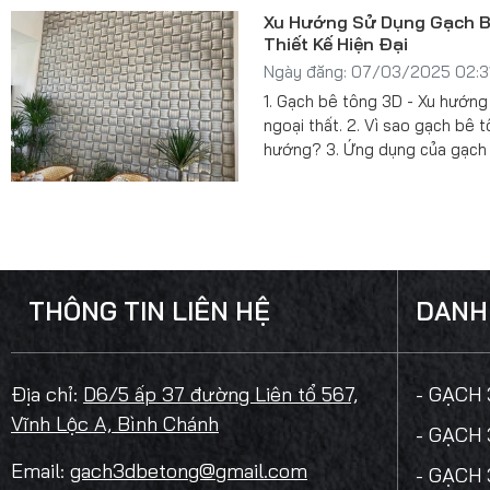
Xu Hướng Sử Dụng Gạch B
Thiết Kế Hiện Đại
Ngày đăng: 07/03/2025 02:3
1. Gạch bê tông 3D - Xu hướng t
ngoại thất. 2. Vì sao gạch bê 
hướng? 3. Ứng dụng của gạch
thiết kế hiện đại
THÔNG TIN LIÊN HỆ
DANH
Địa chỉ:
D6/5 ấp 37 đường Liên tổ 567,
- GẠCH
Vĩnh Lộc A, Bình Chánh
- GẠCH
Email:
gach3dbetong@gmail.com
- GẠCH