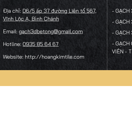
Địa chỉ:
D6/5 ấp 37 đường Liên tổ 567,
- GẠCH
Vĩnh Lộc A, Bình Chánh
- GẠCH
Email:
gach3dbetong@gmail.com
- GẠCH
- GẠCH 
Hotline:
0935 85 64 67
VIÊN - 
Website: http://hoangkimtile.com