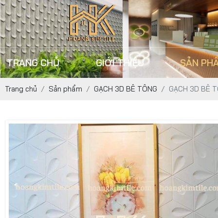
TRANG CHỦ
GIỚI THIỆU
SẢN PH
Trang chủ
Sản phẩm
GẠCH 3D BÊ TÔNG
GẠCH 3D BÊ T