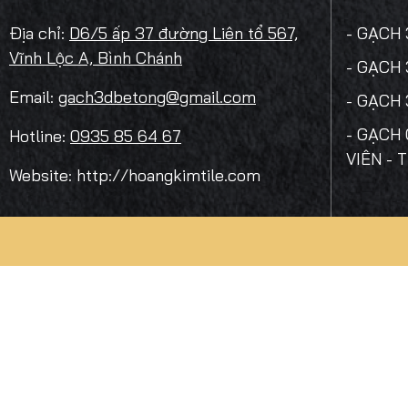
Địa chỉ:
D6/5 ấp 37 đường Liên tổ 567,
- GẠCH
Vĩnh Lộc A, Bình Chánh
- GẠCH
Email:
gach3dbetong@gmail.com
- GẠCH
- GẠCH 
Hotline:
0935 85 64 67
VIÊN - 
Website: http://hoangkimtile.com