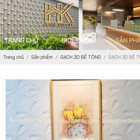
TRANG CHỦ
GIỚI THIỆU
SẢN PH
Trang chủ
Sản phẩm
GẠCH 3D BÊ TÔNG
GẠCH 3D BÊ T