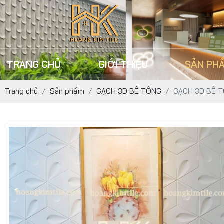
TRANG CHỦ
GIỚI THIỆU
SẢN PH
Trang chủ
Sản phẩm
GẠCH 3D BÊ TÔNG
GẠCH 3D BÊ T