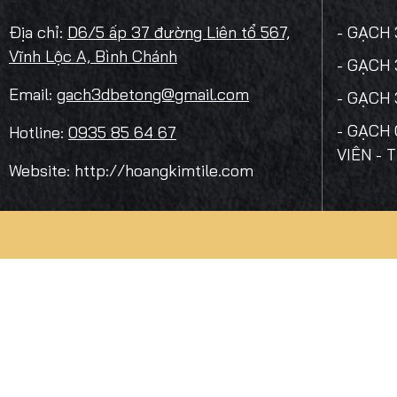
Địa chỉ:
D6/5 ấp 37 đường Liên tổ 567,
- GẠCH
Vĩnh Lộc A, Bình Chánh
- GẠCH
Email:
gach3dbetong@gmail.com
- GẠCH
- GẠCH 
Hotline:
0935 85 64 67
VIÊN - 
Website: http://hoangkimtile.com