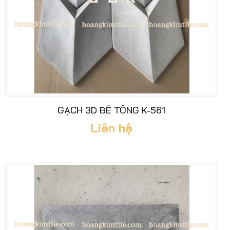
GẠCH 3D BÊ TÔNG K-561
Liên hệ