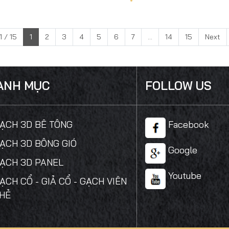
1 / 15
1
2
3
4
5
6
7
...
14
15
Next
ANH MỤC
FOLLOW US
GẠCH 3D BÊ TÔNG
Facebook
GẠCH 3D BÔNG GIÓ
Google
GẠCH 3D PANEL
Youtube
GẠCH CỔ - GIẢ CỔ - GẠCH VIÊN
THẺ