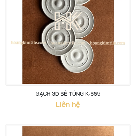
GẠCH 3D BÊ TÔNG K-559
Liên hệ