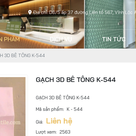
Địa chỉ: D6/5 ấp 37 đường Liên tổ 567, Vĩnh Lộc 
N PHẨM
DỊCH VỤ
TIN TỨC
H 3D BÊ TÔNG K-544
GẠCH 3D BÊ TÔNG K-544
GẠCH 3D BÊ TÔNG K-544
Mã sản phẩm:
K - 544
Liên hệ
Giá:
Lượt xem:
2563