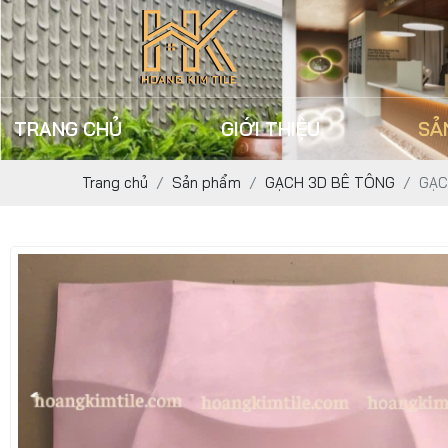
TRANG CHỦ
GIỚI THIỆU
SẢ
Trang chủ
Sản phẩm
GẠCH 3D BÊ TÔNG
GẠC