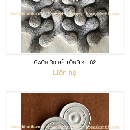
GẠCH 3D BÊ TÔNG K-562
Liên hệ