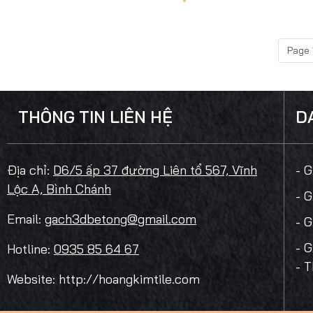
Page 
THÔNG TIN LIÊN HỆ
D
Địa chỉ:
D6/5 ấp 37 đường Liên tổ 567, Vĩnh
- 
Lộc A, Bình Chánh
- 
Email:
gach3dbetong@gmail.com
- 
- 
Hotline:
0935 85 64 67
- 
Website: http://hoangkimtile.com