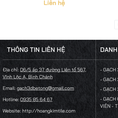
Liên hệ
THÔNG TIN LIÊN HỆ
DANH
Địa chỉ:
D6/5 ấp 37 đường Liên tổ 567,
- GẠCH
Vĩnh Lộc A, Bình Chánh
- GẠCH
Email:
gach3dbetong@gmail.com
- GẠCH
- GẠCH 
Hotline:
0935 85 64 67
VIÊN - 
Website: http://hoangkimtile.com