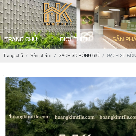
TRANG CHỦ
GIỚI THIỆU
SẢN PH
Trang chủ
Sản phẩm
GẠCH 3D BÔNG GIÓ
GẠCH 3D BÔN