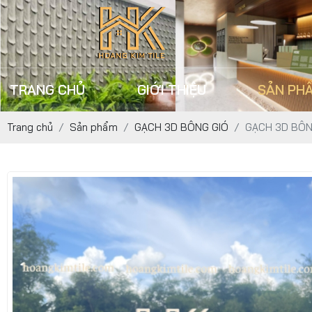
TRANG CHỦ
GIỚI THIỆU
SẢN PH
Trang chủ
Sản phẩm
GẠCH 3D BÔNG GIÓ
GẠCH 3D BÔN