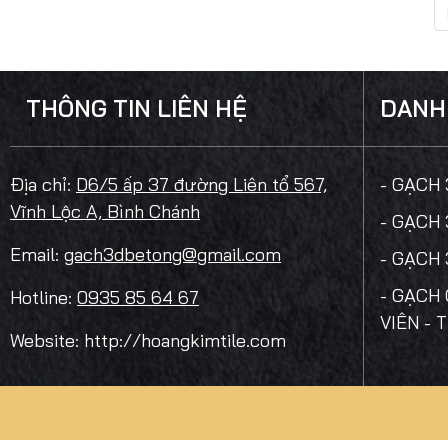
THÔNG TIN LIÊN HỆ
DANH
Địa chỉ:
D6/5 ấp 37 đường Liên tổ 567,
- GẠCH
Vĩnh Lộc A, Bình Chánh
- GẠCH
Email:
gach3dbetong@gmail.com
- GẠCH
- GẠCH 
Hotline:
0935 85 64 67
VIÊN - 
Website: http://hoangkimtile.com