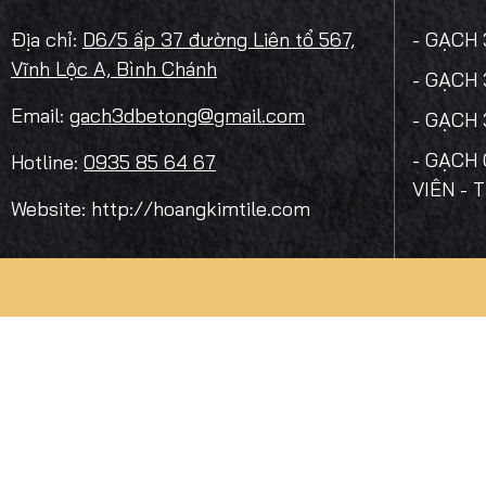
Địa chỉ:
D6/5 ấp 37 đường Liên tổ 567,
- GẠCH
Vĩnh Lộc A, Bình Chánh
- GẠCH
Email:
gach3dbetong@gmail.com
- GẠCH
- GẠCH 
Hotline:
0935 85 64 67
VIÊN - 
Website: http://hoangkimtile.com