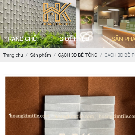
TRANG CHỦ
GIỚI THIỆU
SẢN PH
Trang chủ
Sản phẩm
GẠCH 3D BÊ TÔNG
GẠCH 3D BÊ T