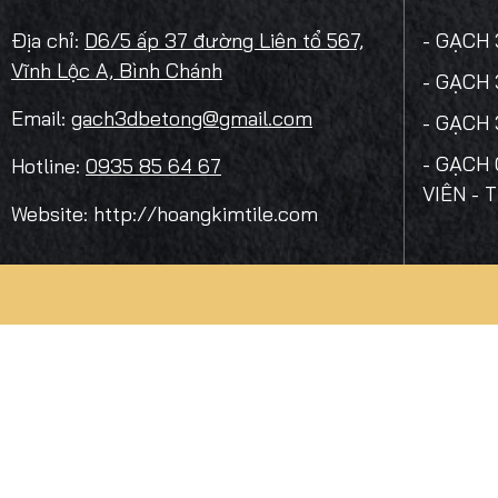
Địa chỉ:
D6/5 ấp 37 đường Liên tổ 567,
- GẠCH
Vĩnh Lộc A, Bình Chánh
- GẠCH
Email:
gach3dbetong@gmail.com
- GẠCH
- GẠCH 
Hotline:
0935 85 64 67
VIÊN - 
Website: http://hoangkimtile.com