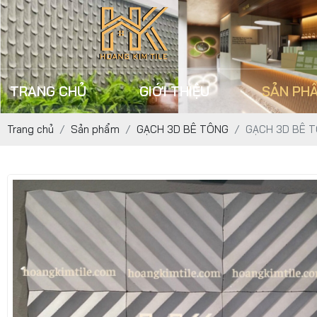
TRANG CHỦ
GIỚI THIỆU
SẢN PH
Trang chủ
Sản phẩm
GẠCH 3D BÊ TÔNG
GẠCH 3D BÊ T